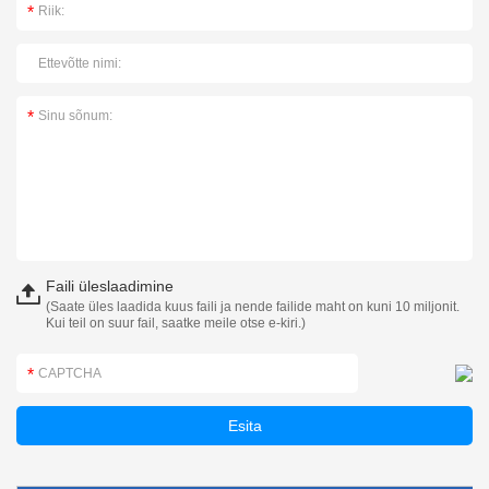
Faili üleslaadimine
(Saate üles laadida kuus faili ja nende failide maht on kuni 10 miljonit.
Kui teil on suur fail, saatke meile otse e-kiri.)