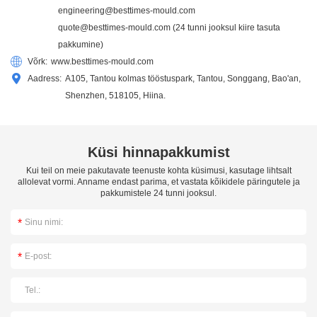
engineering@besttimes-mould.com
quote@besttimes-mould.com
(24 tunni jooksul kiire tasuta
pakkumine)
Võrk:
www.besttimes-mould.com
Aadress:
A105, Tantou kolmas tööstuspark, Tantou, Songgang, Bao'an,
Shenzhen, 518105, Hiina.
Küsi hinnapakkumist
Kui teil on meie pakutavate teenuste kohta küsimusi, kasutage lihtsalt
allolevat vormi. Anname endast parima, et vastata kõikidele päringutele ja
pakkumistele 24 tunni jooksul.