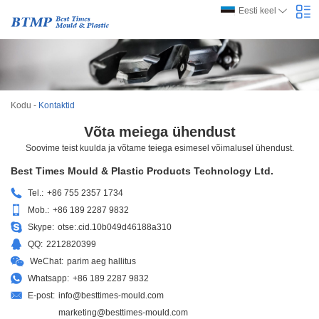
Eesti keel
Kodu
-
Kontaktid
Võta meiega ühendust
Soovime teist kuulda ja võtame teiega esimesel võimalusel ühendust.
Best Times Mould & Plastic Products Technology Ltd.
Tel.:
+86 755 2357 1734
Mob.:
+86 189 2287 9832
Skype:
otse:.cid.10b049d46188a310
QQ:
2212820399
WeChat:
parim aeg hallitus
Whatsapp:
+86 189 2287 9832
E-post:
info@besttimes-mould.com
marketing@besttimes-mould.com