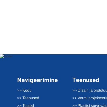
Navigeerimine
Teenused
>> Kodu
>> Disain ja prototü
>> Teenused
>> Vormi projekteer
>> Tooted
>> Plastist surveval