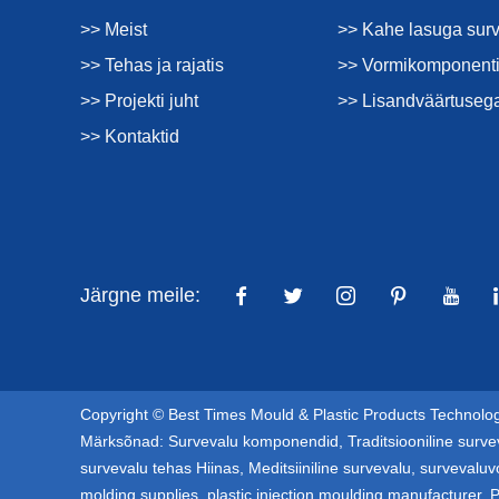
>> Meist
>> Kahe lasuga sur
>> Tehas ja rajatis
>> Vormikomponenti
>> Projekti juht
>> Lisandväärtuseg
>> Kontaktid
Järgne meile:
Copyright © Best Times Mould & Plastic Products Technology
Märksõnad:
Survevalu komponendid
,
Traditsiooniline surve
survevalu tehas Hiinas
,
Meditsiiniline survevalu
,
survevaluv
molding supplies
,
plastic injection moulding manufacturer
,
P