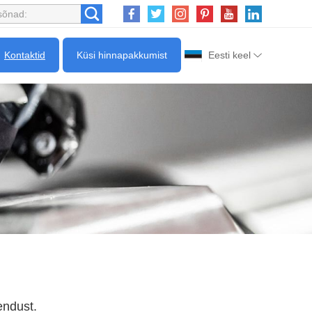
Kontaktid
Küsi hinnapakkumist
Eesti keel
endust.