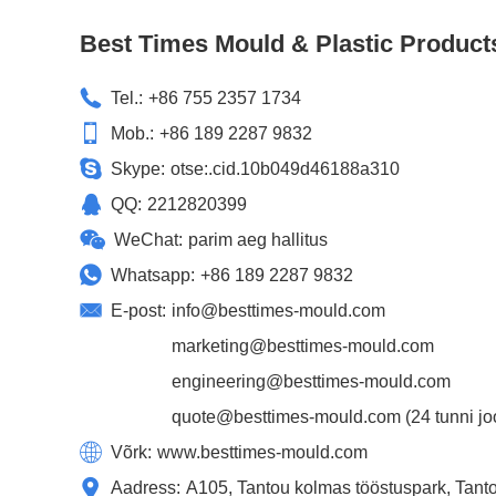
Best Times Mould & Plastic Product
Tel.:
+86 755 2357 1734
Mob.:
+86 189 2287 9832
Skype:
otse:.cid.10b049d46188a310
QQ:
2212820399
WeChat:
parim aeg hallitus
Whatsapp:
+86 189 2287 9832
E-post:
info@besttimes-mould.com
marketing@besttimes-mould.com
engineering@besttimes-mould.com
quote@besttimes-mould.com
(24 tunni jo
Võrk:
www.besttimes-mould.com
Aadress:
A105, Tantou kolmas tööstuspark, Tant