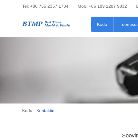
Tel: +86 755 2357 1734
Mob: +86 189 2287 9832
Kodu
Teenuse
Kodu
-
Kontaktid
Soovim