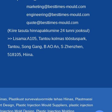
marketing@besttimes-mould.com
engineering@besttimes-mould.com
quote@besttimes-mould.com
(Kiire tasuta hinnapakkumine 24 tunni jooksul)
>> Lisama:A105, Tantou kolmas tööstuspark,
Tantou, Song Gang, B AO An, S Zhenzhen,
518105, Hiina.
iinas
,
Plastikust survevaluvormide tehas Hiinas
,
Plastmassi
rt Design
,
Plastic Injection Mould Suppliers
,
plastic injection
 Injection Mold Design
,
Plastic Injection Molding