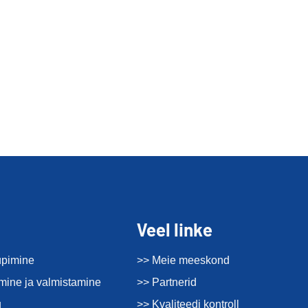
Veel linke
üpimine
>> Meie meeskond
imine ja valmistamine
>> Partnerid
u
>> Kvaliteedi kontroll