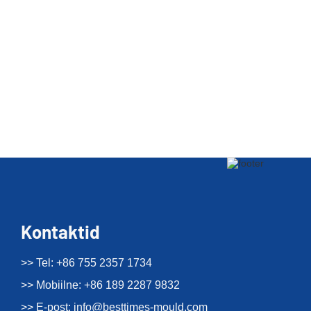
Kontaktid
>> Tel: +86 755 2357 1734
>> Mobiilne: +86 189 2287 9832
>> E-post:
info@besttimes-mould.com