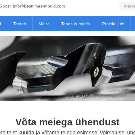
E-post:
info@besttimes-mould.com
d
Tooted
Meist
Tehas ja rajatis
Projekti juht
Võta meiega ühendust
e teist kuulda ja võtame teiega esimesel võimalusel üh