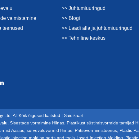
vevalu
>> Juhtumiuuringud
de valmistamine
>> Blogi
a teenused
>> Laadi alla ja juhtumiuuringud
>> Tehniline keskus
 Ltd. All Kõik õigused kaitstud |
Saidikaart
valu
,
Sisestage vormimine Hiinas
,
Plastikust süstimisvormide tarnijad H
ormid Aasias
,
survevaluvormid Hiinas
,
Pritsevormimisteenus
,
Plastic Pa
lastic injection molding parts and tools
,
Insert Injection Molding
,
Plastic