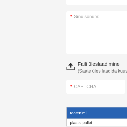
Faili üleslaadimine
(Saate üles laadida kuus f
tootenimi
plastic pallet