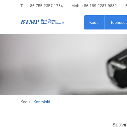
Tel: +86 755 2357 1734
Mob: +86 189 2287 9832
Kodu
Teenuse
Kodu
-
Kontaktid
Soovim