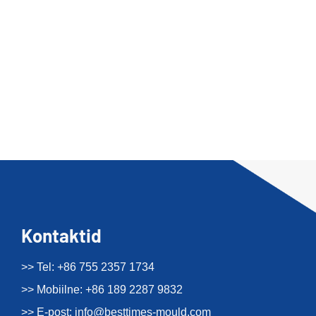
Kontaktid
>> Tel: +86 755 2357 1734
>> Mobiilne: +86 189 2287 9832
>> E-post:
info@besttimes-mould.com