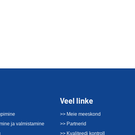
Veel linke
üpimine
>> Meie meeskond
imine ja valmistamine
>> Partnerid
u
>> Kvaliteedi kontroll