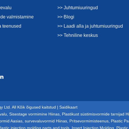
vevalu
>> Juhtumiuuringud
de valmistamine
>> Blogi
a teenused
>> Laadi alla ja juhtumiuuringud
>> Tehniline keskus
 Ltd. All Kõik õigused kaitstud |
Saidikaart
valu
,
Sisestage vormimine Hiinas
,
Plastikust süstimisvormide tarnijad H
ormid Aasias
,
survevaluvormid Hiinas
,
Pritsevormimisteenus
,
Plastic Pa
lastic injection molding parts and tools
,
Insert Injection Molding
,
Plastic