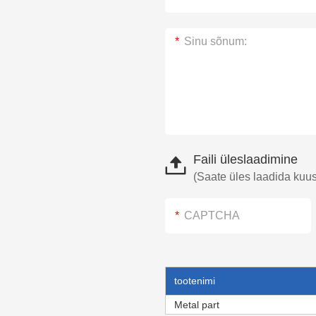
Faili üleslaadimine
(Saate üles laadida kuus f
tootenimi
Metal part