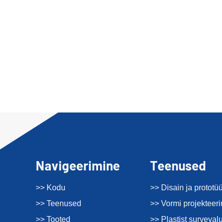
Navigeerimine
Teenused
>> Kodu
>> Disain ja prototü
>> Teenused
>> Vormi projekteer
>> Tooted
>> Plastist surveval