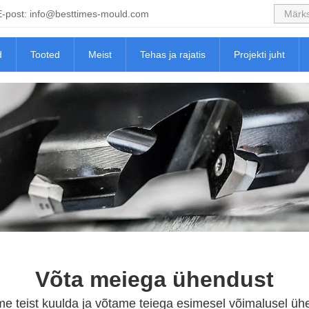
E-post:
info@besttimes-mould.com
d
Tooted
Meist
Tehas ja rajatis
Projekti juht
Võta meiega ühendust
e teist kuulda ja võtame teiega esimesel võimalusel üh