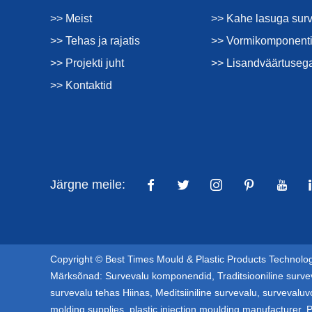
>> Meist
>> Kahe lasuga sur
>> Tehas ja rajatis
>> Vormikomponenti
>> Projekti juht
>> Lisandväärtuseg
>> Kontaktid
Järgne meile:
Copyright © Best Times Mould & Plastic Products Technology
Märksõnad:
Survevalu komponendid
,
Traditsiooniline surve
survevalu tehas Hiinas
,
Meditsiiniline survevalu
,
survevaluv
molding supplies
,
plastic injection moulding manufacturer
,
P