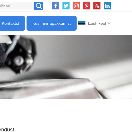
Kontaktid
Küsi hinnapakkumist
Eesti keel
endust.