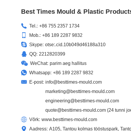
Best Times Mould & Plastic Product
Tel.:
+86 755 2357 1734
Mob.:
+86 189 2287 9832
Skype:
otse:.cid.10b049d46188a310
QQ:
2212820399
WeChat:
parim aeg hallitus
Whatsapp:
+86 189 2287 9832
E-post:
info@besttimes-mould.com
marketing@besttimes-mould.com
engineering@besttimes-mould.com
quote@besttimes-mould.com
(24 tunni jo
Võrk:
www.besttimes-mould.com
Aadress:
A105, Tantou kolmas tööstuspark, Tant