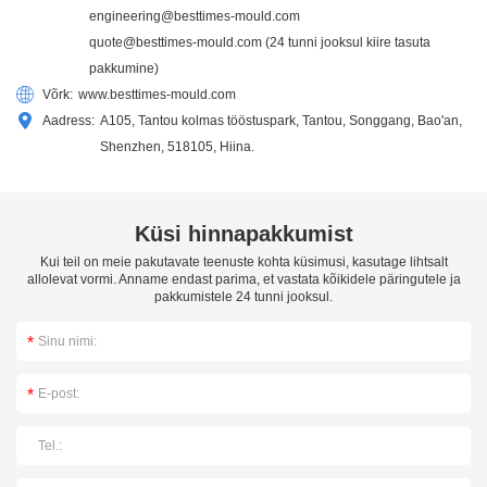
engineering@besttimes-mould.com
quote@besttimes-mould.com
(24 tunni jooksul kiire tasuta
pakkumine)
Võrk:
www.besttimes-mould.com
Aadress:
A105, Tantou kolmas tööstuspark, Tantou, Songgang, Bao'an,
Shenzhen, 518105, Hiina.
Küsi hinnapakkumist
Kui teil on meie pakutavate teenuste kohta küsimusi, kasutage lihtsalt
allolevat vormi. Anname endast parima, et vastata kõikidele päringutele ja
pakkumistele 24 tunni jooksul.