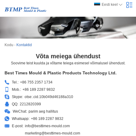
Eesti keel
Kodu
-
Kontaktid
Võta meiega ühendust
Soovime teist kuulda ja võtame teiega esimesel võimalusel ühendust.
Best Times Mould & Plastic Products Technology Ltd.
Tel.:
+86 755 2357 1734
Mob.:
+86 189 2287 9832
Skype:
otse:.cid.10b049d46188a310
QQ:
2212820399
WeChat:
parim aeg hallitus
Whatsapp:
+86 189 2287 9832
E-post:
info@besttimes-mould.com
marketing@besttimes-mould.com