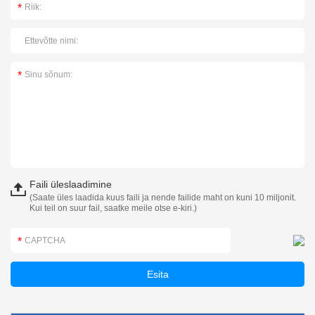
Faili üleslaadimine
(Saate üles laadida kuus faili ja nende failide maht on kuni 10 miljonit.
Kui teil on suur fail, saatke meile otse e-kiri.)