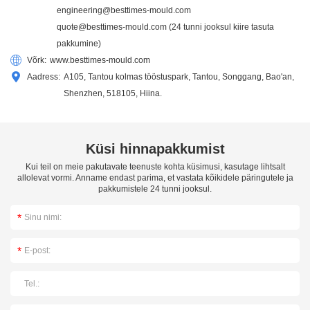
engineering@besttimes-mould.com
quote@besttimes-mould.com
(24 tunni jooksul kiire tasuta
pakkumine)
Võrk:
www.besttimes-mould.com
Aadress:
A105, Tantou kolmas tööstuspark, Tantou, Songgang, Bao'an,
Shenzhen, 518105, Hiina.
Küsi hinnapakkumist
Kui teil on meie pakutavate teenuste kohta küsimusi, kasutage lihtsalt
allolevat vormi. Anname endast parima, et vastata kõikidele päringutele ja
pakkumistele 24 tunni jooksul.