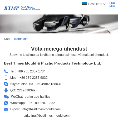
Eesti keel
Kodu
-
Kontaktid
Võta meiega ühendust
Soovime teist kuulda ja võtame teiega esimesel võimalusel ühendust.
Best Times Mould & Plastic Products Technology Ltd.
Tel.:
+86 755 2357 1734
Mob.:
+86 189 2287 9832
Skype:
otse:.cid.10b049d46188a310
QQ:
2212820399
WeChat:
parim aeg hallitus
Whatsapp:
+86 189 2287 9832
E-post:
info@besttimes-mould.com
marketing@besttimes-mould.com