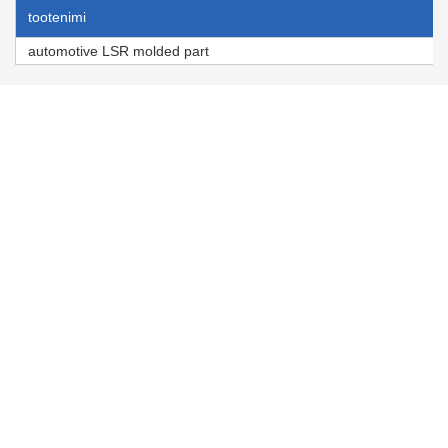
tootenimi
automotive LSR molded part