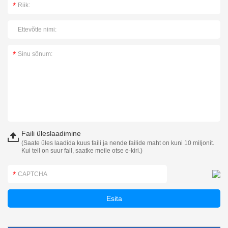
Faili üleslaadimine
(Saate üles laadida kuus faili ja nende failide maht on kuni 10 miljonit.
Kui teil on suur fail, saatke meile otse e-kiri.)