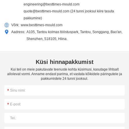
engineering@besttimes-mould.com
quote@besttimes-mould.com
(24 tunni jooksul kiire tasuta
pakkumine)
Võrk:
www.besttimes-mould.com
Aadress:
A105, Tantou kolmas tööstuspark, Tantou, Songgang, Bao'an,
Shenzhen, 518105, Hiina.
Küsi hinnapakkumist
Kui teil on meie pakutavate teenuste kohta küsimusi, kasutage lihtsalt
allolevat vormi. Anname endast parima, et vastata kõikidele päringutele ja
pakkumistele 24 tunni jooksul.