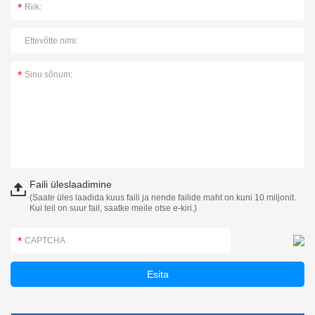
Faili üleslaadimine
(Saate üles laadida kuus faili ja nende failide maht on kuni 10 miljonit.
Kui teil on suur fail, saatke meile otse e-kiri.)