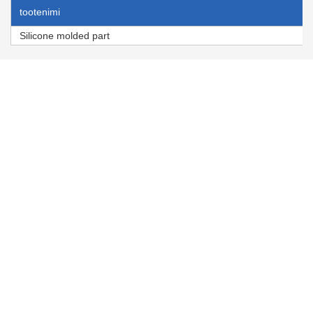
tootenimi
Silicone molded part