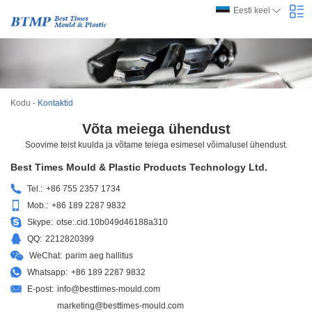
Eesti keel
Kodu
-
Kontaktid
Võta meiega ühendust
Soovime teist kuulda ja võtame teiega esimesel võimalusel ühendust.
Best Times Mould & Plastic Products Technology Ltd.
Tel.:
+86 755 2357 1734
Mob.:
+86 189 2287 9832
Skype:
otse:.cid.10b049d46188a310
QQ:
2212820399
WeChat:
parim aeg hallitus
Whatsapp:
+86 189 2287 9832
E-post:
info@besttimes-mould.com
marketing@besttimes-mould.com