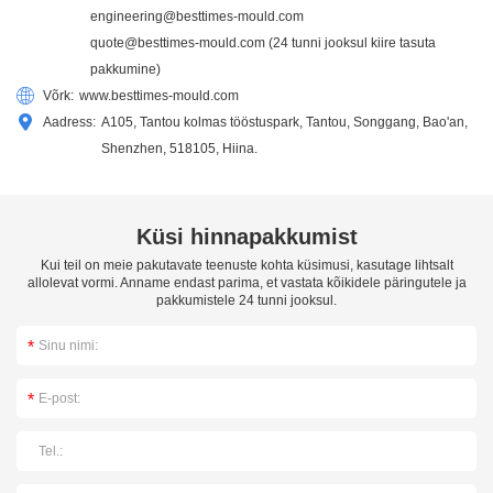
engineering@besttimes-mould.com
quote@besttimes-mould.com
(24 tunni jooksul kiire tasuta
pakkumine)
Võrk:
www.besttimes-mould.com
Aadress:
A105, Tantou kolmas tööstuspark, Tantou, Songgang, Bao'an,
Shenzhen, 518105, Hiina.
Küsi hinnapakkumist
Kui teil on meie pakutavate teenuste kohta küsimusi, kasutage lihtsalt
allolevat vormi. Anname endast parima, et vastata kõikidele päringutele ja
pakkumistele 24 tunni jooksul.