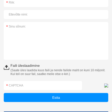
Faili üleslaadimine
(Saate üles laadida kuus faili ja nende failide maht on kuni 10 miljonit.
Kui teil on suur fail, saatke meile otse e-kiri.)