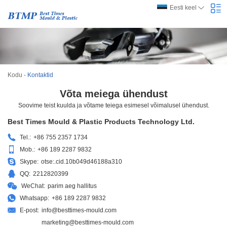
Eesti keel
Kodu
-
Kontaktid
Võta meiega ühendust
Soovime teist kuulda ja võtame teiega esimesel võimalusel ühendust.
Best Times Mould & Plastic Products Technology Ltd.
Tel.:
+86 755 2357 1734
Mob.:
+86 189 2287 9832
Skype:
otse:.cid.10b049d46188a310
QQ:
2212820399
WeChat:
parim aeg hallitus
Whatsapp:
+86 189 2287 9832
E-post:
info@besttimes-mould.com
marketing@besttimes-mould.com