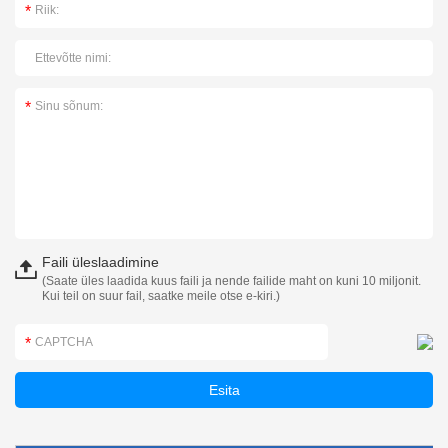
Faili üleslaadimine
(Saate üles laadida kuus faili ja nende failide maht on kuni 10 miljonit.
Kui teil on suur fail, saatke meile otse e-kiri.)