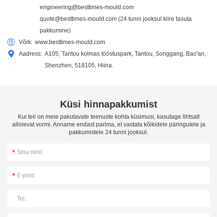
engineering@besttimes-mould.com
quote@besttimes-mould.com
(24 tunni jooksul kiire tasuta
pakkumine)
Võrk:
www.besttimes-mould.com
Aadress:
A105, Tantou kolmas tööstuspark, Tantou, Songgang, Bao'an,
Shenzhen, 518105, Hiina.
Küsi hinnapakkumist
Kui teil on meie pakutavate teenuste kohta küsimusi, kasutage lihtsalt
allolevat vormi. Anname endast parima, et vastata kõikidele päringutele ja
pakkumistele 24 tunni jooksul.