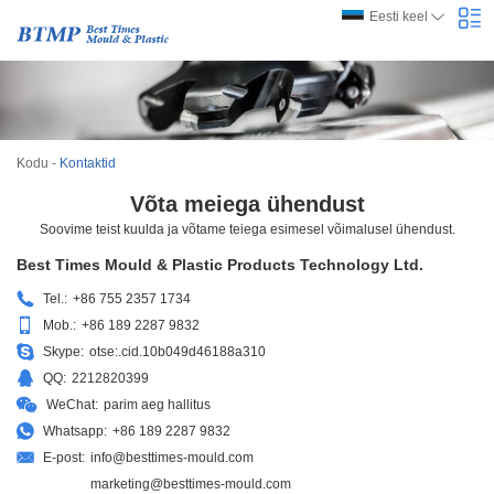
Eesti keel
Kodu
-
Kontaktid
Võta meiega ühendust
Soovime teist kuulda ja võtame teiega esimesel võimalusel ühendust.
Best Times Mould & Plastic Products Technology Ltd.
Tel.:
+86 755 2357 1734
Mob.:
+86 189 2287 9832
Skype:
otse:.cid.10b049d46188a310
QQ:
2212820399
WeChat:
parim aeg hallitus
Whatsapp:
+86 189 2287 9832
E-post:
info@besttimes-mould.com
marketing@besttimes-mould.com