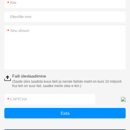
Faili üleslaadimine
(Saate üles laadida kuus faili ja nende failide maht on kuni 10 miljonit.
Kui teil on suur fail, saatke meile otse e-kiri.)