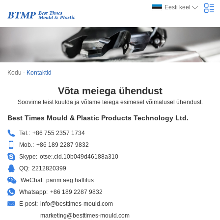
Eesti keel
Kodu
-
Kontaktid
Võta meiega ühendust
Soovime teist kuulda ja võtame teiega esimesel võimalusel ühendust.
Best Times Mould & Plastic Products Technology Ltd.
Tel.:
+86 755 2357 1734
Mob.:
+86 189 2287 9832
Skype:
otse:.cid.10b049d46188a310
QQ:
2212820399
WeChat:
parim aeg hallitus
Whatsapp:
+86 189 2287 9832
E-post:
info@besttimes-mould.com
marketing@besttimes-mould.com