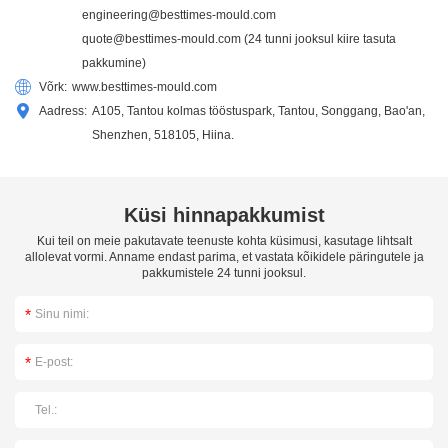
engineering@besttimes-mould.com
quote@besttimes-mould.com
(24 tunni jooksul kiire tasuta
pakkumine)
Võrk:
www.besttimes-mould.com
Aadress:
A105, Tantou kolmas tööstuspark, Tantou, Songgang, Bao'an,
Shenzhen, 518105, Hiina.
Küsi hinnapakkumist
Kui teil on meie pakutavate teenuste kohta küsimusi, kasutage lihtsalt
allolevat vormi. Anname endast parima, et vastata kõikidele päringutele ja
pakkumistele 24 tunni jooksul.