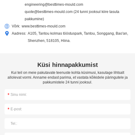
engineering@besttimes-mould.com
quote@besttimes-mould.com
(24 tunni jooksul kiire tasuta
pakkumine)
Võrk:
www.besttimes-mould.com
Aadress:
A105, Tantou kolmas tööstuspark, Tantou, Songgang, Bao'an,
Shenzhen, 518105, Hiina.
Küsi hinnapakkumist
Kui teil on meie pakutavate teenuste kohta küsimusi, kasutage lihtsalt
allolevat vormi. Anname endast parima, et vastata kõikidele päringutele ja
pakkumistele 24 tunni jooksul.