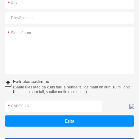
Faili üleslaadimine
(Saate üles laadida kuus faili ja nende failide maht on kuni 10 miljonit.
Kui teil on suur fail, saatke meile otse e-kiri.)