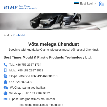
Eesti keel
Kodu
-
Kontaktid
Võta meiega ühendust
Soovime teist kuulda ja võtame teiega esimesel võimalusel ühendust.
Best Times Mould & Plastic Products Technology Ltd.
Tel.:
+86 755 2357 1734
Mob.:
+86 189 2287 9832
Skype:
otse:.cid.10b049d46188a310
QQ:
2212820399
WeChat:
parim aeg hallitus
Whatsapp:
+86 189 2287 9832
E-post:
info@besttimes-mould.com
marketing@besttimes-mould.com