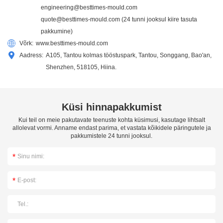
engineering@besttimes-mould.com
quote@besttimes-mould.com
(24 tunni jooksul kiire tasuta
pakkumine)
Võrk:
www.besttimes-mould.com
Aadress:
A105, Tantou kolmas tööstuspark, Tantou, Songgang, Bao'an,
Shenzhen, 518105, Hiina.
Küsi hinnapakkumist
Kui teil on meie pakutavate teenuste kohta küsimusi, kasutage lihtsalt
allolevat vormi. Anname endast parima, et vastata kõikidele päringutele ja
pakkumistele 24 tunni jooksul.