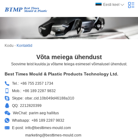
Eesti keel
Kodu
-
Kontaktid
Võta meiega ühendust
Soovime teist kuulda ja võtame teiega esimesel võimalusel ühendust.
Best Times Mould & Plastic Products Technology Ltd.
Tel.:
+86 755 2357 1734
Mob.:
+86 189 2287 9832
Skype:
otse:.cid.10b049d46188a310
QQ:
2212820399
WeChat:
parim aeg hallitus
Whatsapp:
+86 189 2287 9832
E-post:
info@besttimes-mould.com
marketing@besttimes-mould.com