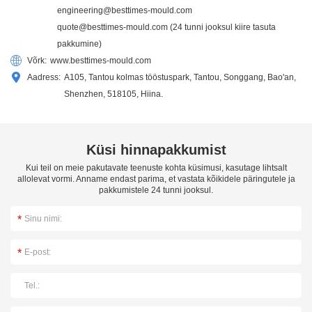
engineering@besttimes-mould.com
quote@besttimes-mould.com
(24 tunni jooksul kiire tasuta
pakkumine)
Võrk:
www.besttimes-mould.com
Aadress:
A105, Tantou kolmas tööstuspark, Tantou, Songgang, Bao'an,
Shenzhen, 518105, Hiina.
Küsi hinnapakkumist
Kui teil on meie pakutavate teenuste kohta küsimusi, kasutage lihtsalt
allolevat vormi. Anname endast parima, et vastata kõikidele päringutele ja
pakkumistele 24 tunni jooksul.