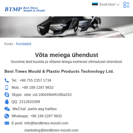
Eesti keel
Kodu
-
Kontaktid
Võta meiega ühendust
Soovime teist kuulda ja võtame teiega esimesel võimalusel ühendust.
Best Times Mould & Plastic Products Technology Ltd.
Tel.:
+86 755 2357 1734
Mob.:
+86 189 2287 9832
Skype:
otse:.cid.10b049d46188a310
QQ:
2212820399
WeChat:
parim aeg hallitus
Whatsapp:
+86 189 2287 9832
E-post:
info@besttimes-mould.com
marketing@besttimes-mould.com