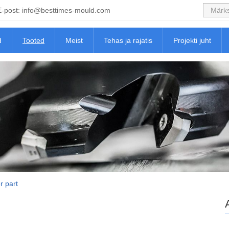
E-post:
info@besttimes-mould.com
d
Tooted
Meist
Tehas ja rajatis
Projekti juht
r part