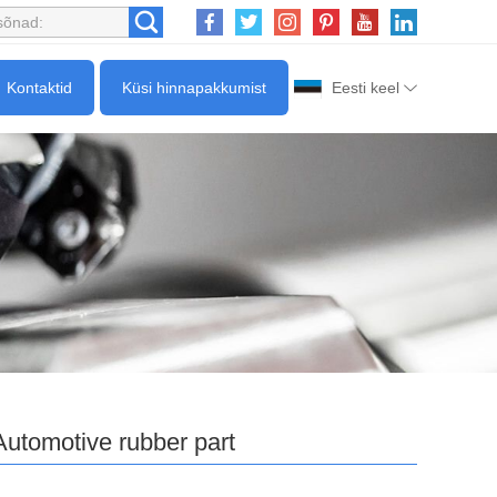
Kontaktid
Küsi hinnapakkumist
Eesti keel
Automotive rubber part