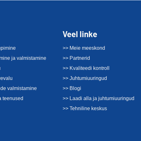
Veel linke
üpimine
>> Meie meeskond
imine ja valmistamine
>> Partnerid
u
>> Kvaliteedi kontroll
vevalu
>> Juhtumiuuringud
de valmistamine
>> Blogi
a teenused
>> Laadi alla ja juhtumiuuringud
>> Tehniline keskus