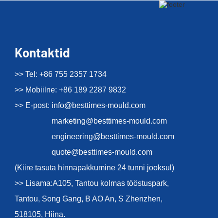
Kontaktid
>> Tel: +86 755 2357 1734
>> Mobiilne: +86 189 2287 9832
>> E-post:
info@besttimes-mould.com
marketing@besttimes-mould.com
engineering@besttimes-mould.com
quote@besttimes-mould.com
(Kiire tasuta hinnapakkumine 24 tunni jooksul)
>> Lisama:A105, Tantou kolmas tööstuspark,
Tantou, Song Gang, B AO An, S Zhenzhen,
518105, Hiina.