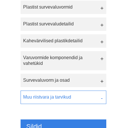
Plastist survevaluvormid
Plastist survevaludetailid
Kahevärvilised plastikdetailid
Varuvormide komponendid ja
vahetükid
Survevaluvorm ja osad
Muu riistvara ja tarvikud
Sildid