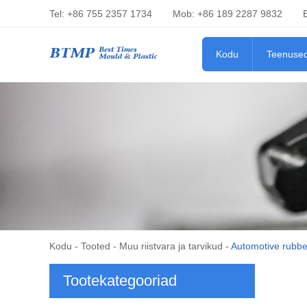
Tel: +86 755 2357 1734
Mob: +86 189 2287 9832
Kodu
Teenuse
Kodu
-
Tooted
-
Muu riistvara ja tarvikud
-
Automotive rubbe
Tootekategooriad