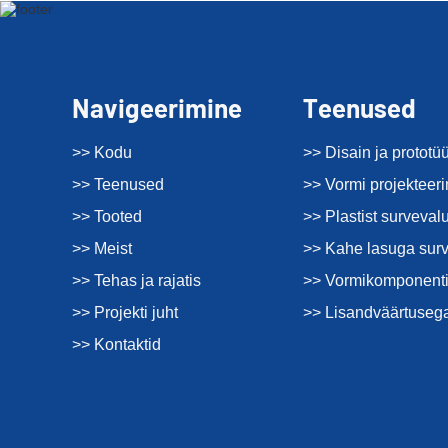
Navigeerimine
Teenused
>> Kodu
>> Disain ja prototü
>> Teenused
>> Vormi projekteer
>> Tooted
>> Plastist surveval
>> Meist
>> Kahe lasuga sur
>> Tehas ja rajatis
>> Vormikomponenti
>> Projekti juht
>> Lisandväärtuseg
>> Kontaktid