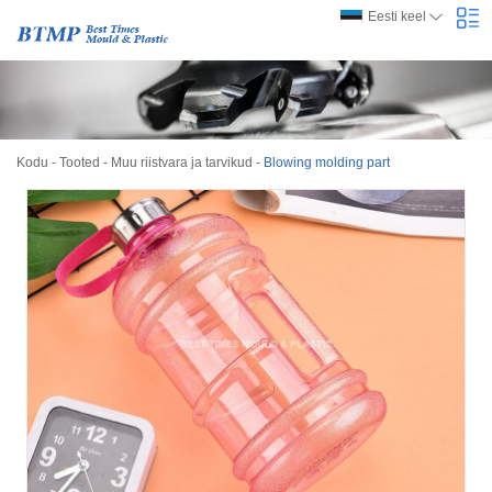
Eesti keel
Kodu
-
Tooted
-
Muu riistvara ja tarvikud
-
Blowing molding part