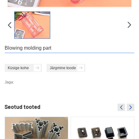
Blowing molding part
Küsige kohe
Järgmine toode
Jaga:
Seotud tooted