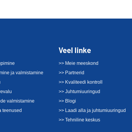
Veel linke
üpimine
>> Meie meeskond
imine ja valmistamine
>> Partnerid
u
>> Kvaliteedi kontroll
vevalu
>> Juhtumiuuringud
de valmistamine
>> Blogi
a teenused
>> Laadi alla ja juhtumiuuringud
>> Tehniline keskus