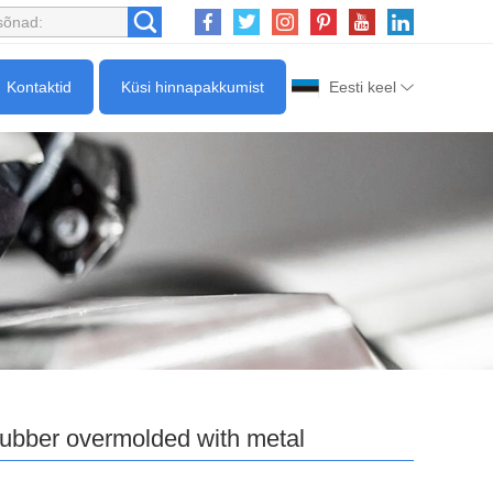
Kontaktid
Küsi hinnapakkumist
Eesti keel
rubber overmolded with metal