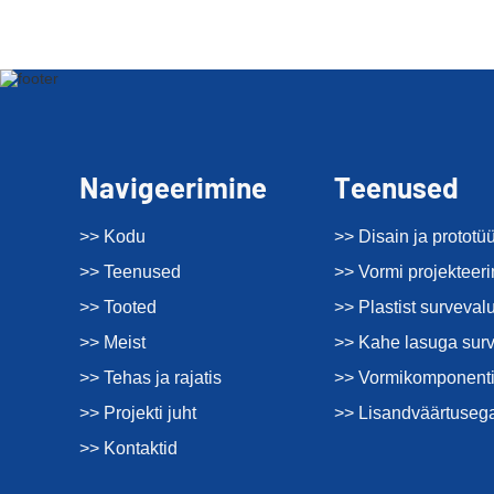
Navigeerimine
Teenused
>> Kodu
>> Disain ja prototü
>> Teenused
>> Vormi projekteer
>> Tooted
>> Plastist surveval
>> Meist
>> Kahe lasuga sur
>> Tehas ja rajatis
>> Vormikomponenti
>> Projekti juht
>> Lisandväärtuseg
>> Kontaktid