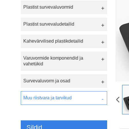
Plastist survevaluvormid
Plastist survevaludetailid
Kahevärvilised plastikdetailid
Varuvormide komponendid ja
vahetükid
Survevaluvorm ja osad
Muu riistvara ja tarvikud
Sildid