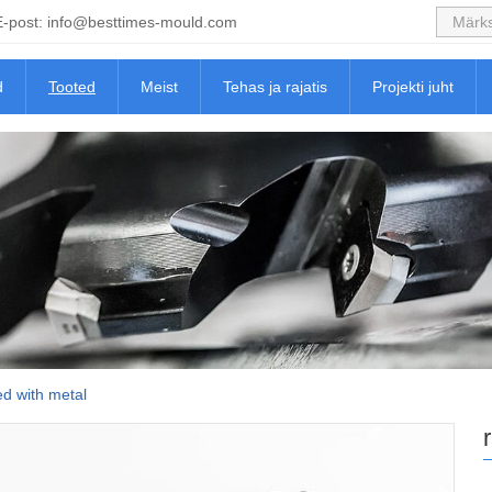
E-post:
info@besttimes-mould.com
d
Tooted
Meist
Tehas ja rajatis
Projekti juht
d with metal