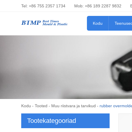
Tel: +86 755 2357 1734
Mob: +86 189 2287 9832
Kodu
Teenuse
Kodu
-
Tooted
-
Muu riistvara ja tarvikud
-
rubber overmolde
Tootekategooriad