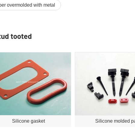
ber overmolded with metal
tud tooted
Silicone gasket
Silicone molded pa