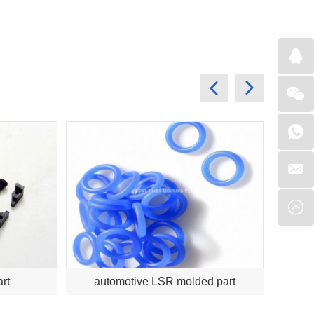
rt
automotive LSR molded part