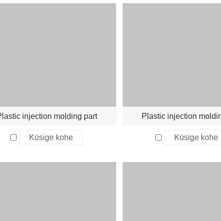
lastic injection molding part
Plastic injection moldi
Küsige kohe
Küsige kohe