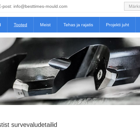
E-post:
info@besttimes-mould.com
d
Tooted
Meist
Tehas ja rajatis
Projekti juht
tist survevaludetailid