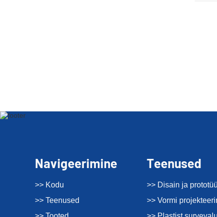
Navigeerimine
Teenused
>> Kodu
>> Disain ja prototü
>> Teenused
>> Vormi projekteer
>> Tooted
>> Plastist surveval