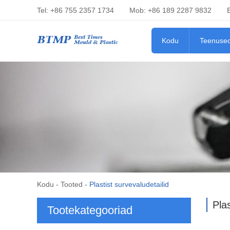
Tel: +86 755 2357 1734
Mob: +86 189 2287 9832
Kodu
Teenuse
Kodu
-
Tooted
-
Plastist survevaludetailid
Plas
Tootekategooriad