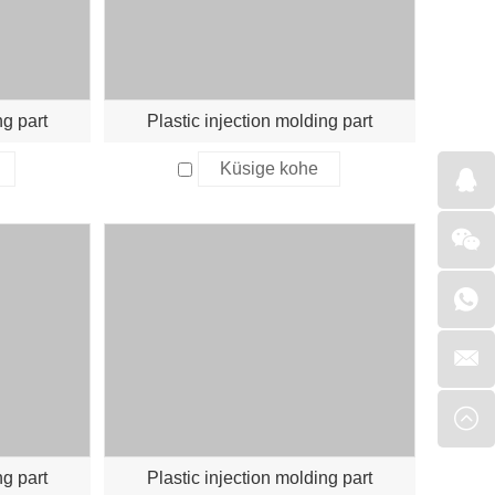
ng part
Plastic injection molding part
Küsige kohe
ng part
Plastic injection molding part