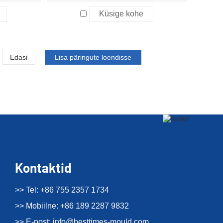
Küsige kohe
Edasi
Kontaktid
>> Tel: +86 755 2357 1734
>> Mobiilne: +86 189 2287 9832
>> E-post:
info@besttimes-mould.com