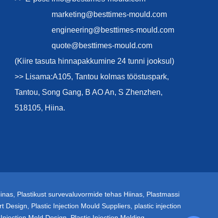
marketing@besttimes-mould.com
engineering@besttimes-mould.com
quote@besttimes-mould.com
(Kiire tasuta hinnapakkumine 24 tunni jooksul)
>> Lisama:A105, Tantou kolmas tööstuspark,
Tantou, Song Gang, B AO An, S Zhenzhen,
518105, Hiina.
iinas
,
Plastikust survevaluvormide tehas Hiinas
,
Plastmassi
rt Design
,
Plastic Injection Mould Suppliers
,
plastic injection
 Injection Mold Design
,
Plastic Injection Molding