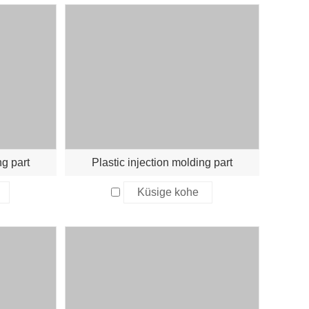
ng part
Plastic injection molding part
Küsige kohe