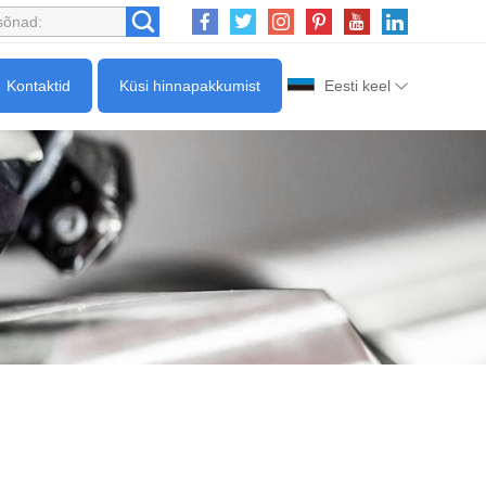
Kontaktid
Küsi hinnapakkumist
Eesti keel