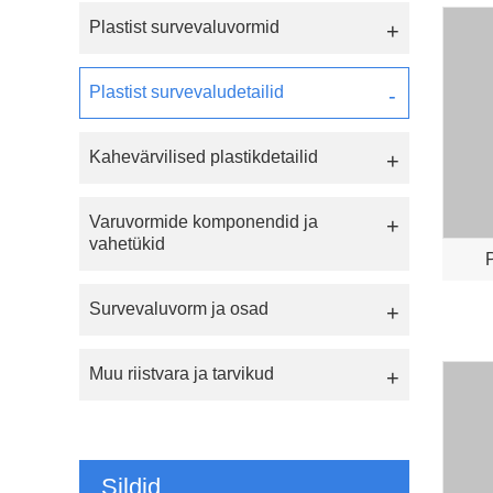
Plastist survevaluvormid
Plastist survevaludetailid
Kahevärvilised plastikdetailid
Varuvormide komponendid ja
vahetükid
P
Survevaluvorm ja osad
Muu riistvara ja tarvikud
Sildid