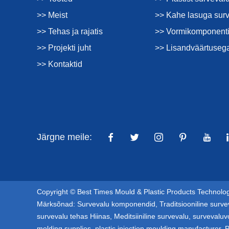
>> Meist
>> Kahe lasuga sur
>> Tehas ja rajatis
>> Vormikomponenti
>> Projekti juht
>> Lisandväärtuseg
>> Kontaktid
Järgne meile:
Copyright © Best Times Mould & Plastic Products Technology
Märksõnad:
Survevalu komponendid
,
Traditsiooniline surve
survevalu tehas Hiinas
,
Meditsiiniline survevalu
,
survevaluv
molding supplies
,
plastic injection moulding manufacturer
,
P