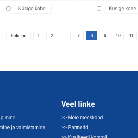
Küsige kohe
Küsige kohe
Eelmine
1
2
...
7
8
9
10
11
Veel linke
üpimine
>> Meie meeskond
imine ja valmistamine
>> Partnerid
u
>> Kvaliteedi kontroll