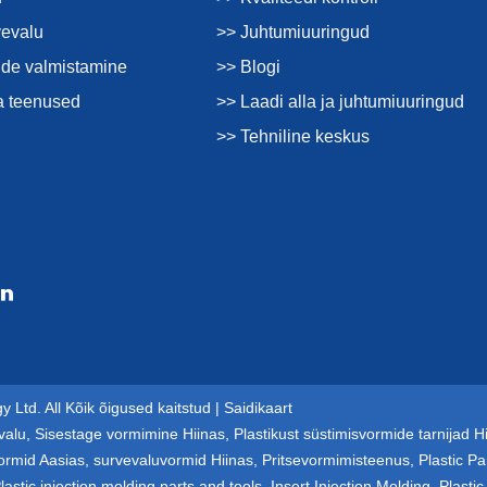
vevalu
>> Juhtumiuuringud
de valmistamine
>> Blogi
a teenused
>> Laadi alla ja juhtumiuuringud
>> Tehniline keskus
 Ltd. All Kõik õigused kaitstud |
Saidikaart
valu
,
Sisestage vormimine Hiinas
,
Plastikust süstimisvormide tarnijad H
ormid Aasias
,
survevaluvormid Hiinas
,
Pritsevormimisteenus
,
Plastic Pa
lastic injection molding parts and tools
,
Insert Injection Molding
,
Plastic