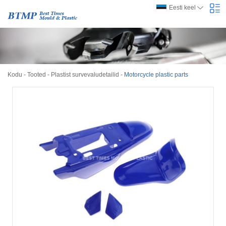
Eesti keel
Kodu
-
Tooted
-
Plastist survevaludetailid
-
Motorcycle plastic parts