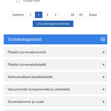
Küsige kohe
Eelmine
1
2
3
4
...
38
39
Edasi
Tootekategooriad
Plastist survevaluvormid
Plastist survevaludetailid
Kahevärvilised plastikdetailid
Varuvormide komponendid ja vahetükid
Survevaluvorm ja osad