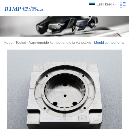
Eesti keel
Kodu
-
Tooted
-
Varuvormide komponendid ja vahetükid
-
Mould components