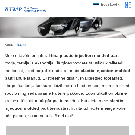
Eesti keel
Kodu
-
Tooted
Meie ettevõte on juhtiv Hiina
plastic injection molded part
tootja, tarnija ja eksportija. Järgides toodete täiusliku kvaliteedi
taotlemist, nii et paljud kliendid on meie
plastic injection molded
part
rahule jäänud. Ekstreemne disain, kvaliteetsed toorained,
kõrge jõudlus ja konkurentsivõimeline hind on see, mida iga klient
soovib ning seda saame ka teile pakkuda. Loomulikult on oluline
ka meie täiuslik müügijärgne teenindus. Kui olete meie
plastic
injection molded part
teenustest huvitatud, võite meiega kohe
nõu pidada, vastame teile õigel ajal!