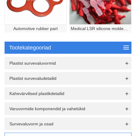
Automotive rubber part
Medical LSR silicone molded part
Tootekategooriad
Plastist survevaluvormid
Plastist survevaludetailid
Kahevärvilised plastikdetailid
Varuvormide komponendid ja vahetükid
Survevaluvorm ja osad