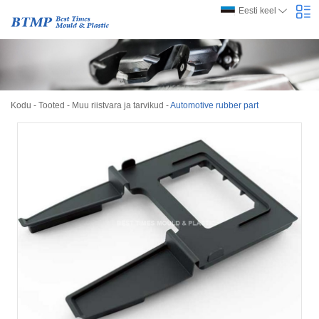
Eesti keel
Kodu
-
Tooted
-
Muu riistvara ja tarvikud
-
Automotive rubber part