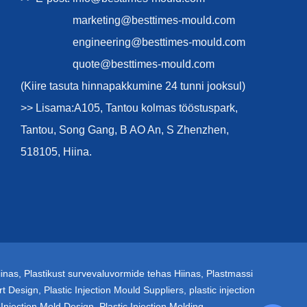
marketing@besttimes-mould.com
engineering@besttimes-mould.com
quote@besttimes-mould.com
(Kiire tasuta hinnapakkumine 24 tunni jooksul)
>> Lisama:A105, Tantou kolmas tööstuspark,
Tantou, Song Gang, B AO An, S Zhenzhen,
518105, Hiina.
iinas
,
Plastikust survevaluvormide tehas Hiinas
,
Plastmassi
rt Design
,
Plastic Injection Mould Suppliers
,
plastic injection
 Injection Mold Design
,
Plastic Injection Molding