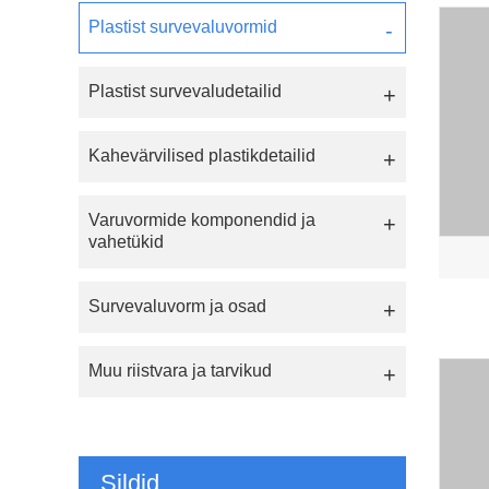
Plastist survevaluvormid
Plastist survevaludetailid
Kahevärvilised plastikdetailid
Varuvormide komponendid ja
vahetükid
Survevaluvorm ja osad
Muu riistvara ja tarvikud
Sildid