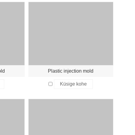
old
Plastic injection mold
Küsige kohe