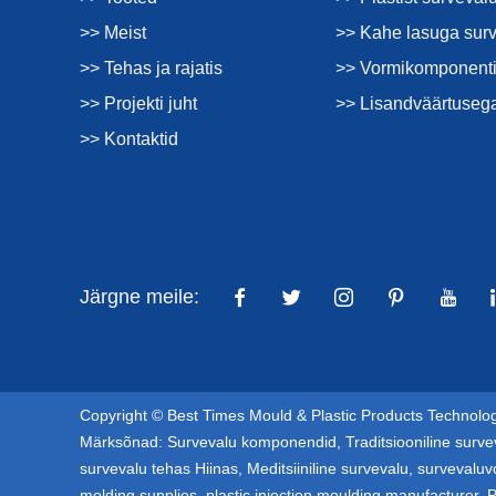
>> Meist
>> Kahe lasuga sur
>> Tehas ja rajatis
>> Vormikomponenti
>> Projekti juht
>> Lisandväärtuseg
>> Kontaktid
Järgne meile:
Copyright © Best Times Mould & Plastic Products Technology
Märksõnad:
Survevalu komponendid
,
Traditsiooniline surve
survevalu tehas Hiinas
,
Meditsiiniline survevalu
,
survevaluv
molding supplies
,
plastic injection moulding manufacturer
,
P