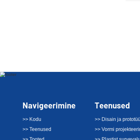
Navigeerimine
Teenused
>> Kodu
>> Disain ja prototü
>> Teenused
>> Vormi projekteer
>> Tooted
>> Plastist surveval