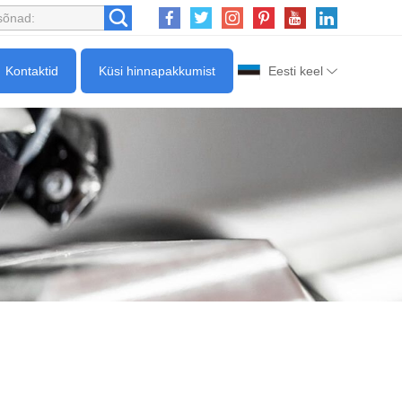
Kontaktid
Küsi hinnapakkumist
Eesti keel