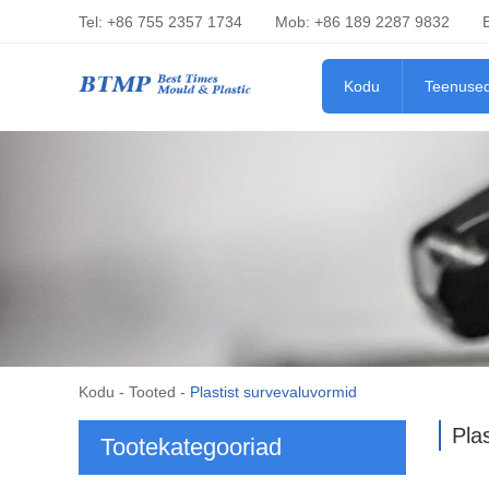
Tel: +86 755 2357 1734
Mob: +86 189 2287 9832
Kodu
Teenuse
Kodu
-
Tooted
-
Plastist survevaluvormid
Pla
Tootekategooriad