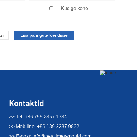
Küsige kohe
si
Kontaktid
>> Tel: +86 755 2357 1734
>> Mobiilne: +86 189 2287 9832
>> E-post:
info@besttimes-mould.com