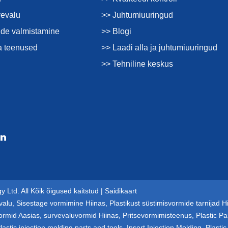
vevalu
>> Juhtumiuuringud
de valmistamine
>> Blogi
a teenused
>> Laadi alla ja juhtumiuuringud
>> Tehniline keskus
 Ltd. All Kõik õigused kaitstud |
Saidikaart
valu
,
Sisestage vormimine Hiinas
,
Plastikust süstimisvormide tarnijad H
ormid Aasias
,
survevaluvormid Hiinas
,
Pritsevormimisteenus
,
Plastic Pa
lastic injection molding parts and tools
,
Insert Injection Molding
,
Plastic