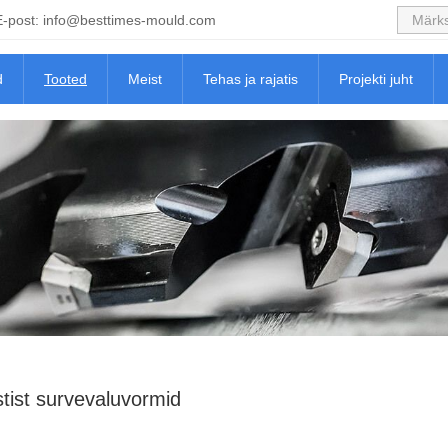
E-post:
info@besttimes-mould.com
d
Tooted
Meist
Tehas ja rajatis
Projekti juht
stist survevaluvormid