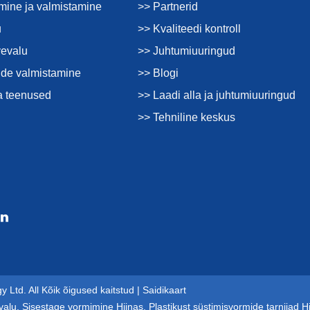
imine ja valmistamine
>> Partnerid
u
>> Kvaliteedi kontroll
vevalu
>> Juhtumiuuringud
de valmistamine
>> Blogi
a teenused
>> Laadi alla ja juhtumiuuringud
>> Tehniline keskus
 Ltd. All Kõik õigused kaitstud |
Saidikaart
valu
,
Sisestage vormimine Hiinas
,
Plastikust süstimisvormide tarnijad H