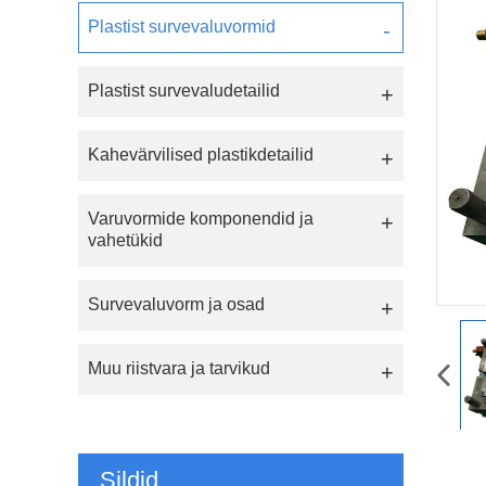
Plastist survevaluvormid
Plastist survevaludetailid
Kahevärvilised plastikdetailid
Varuvormide komponendid ja
vahetükid
Survevaluvorm ja osad
Muu riistvara ja tarvikud
Sildid