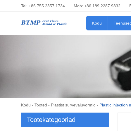
Tel: +86 755 2357 1734
Mob: +86 189 2287 9832
Kodu
Teenuse
Kodu
-
Tooted
-
Plastist survevaluvormid
-
Plastic injection
Tootekategooriad