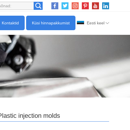
Kontaktid
Küsi hinnapakkumist
Eesti keel
Plastic injection molds