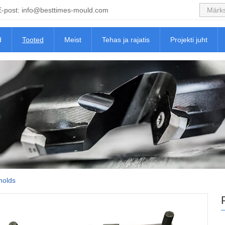
E-post:
info@besttimes-mould.com
d
Tooted
Meist
Tehas ja rajatis
Projekti juht
 molds