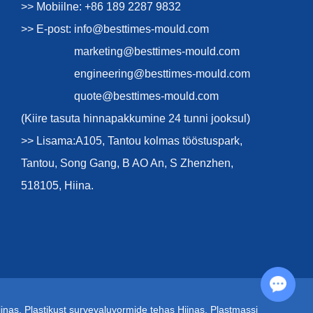
>> Mobiilne: +86 189 2287 9832
>> E-post:
info@besttimes-mould.com
marketing@besttimes-mould.com
engineering@besttimes-mould.com
quote@besttimes-mould.com
(Kiire tasuta hinnapakkumine 24 tunni jooksul)
>> Lisama:A105, Tantou kolmas tööstuspark,
Tantou, Song Gang, B AO An, S Zhenzhen,
518105, Hiina.
Chat with Us
iinas
,
Plastikust survevaluvormide tehas Hiinas
,
Plastmassi