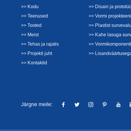
>> Kodu
>> Disain ja prototü
>> Teenused
>> Vormi projekteer
>> Tooted
>> Plastist surveval
>> Meist
>> Kahe lasuga sur
>> Tehas ja rajatis
>> Vormikomponenti
>> Projekti juht
>> Lisandväärtuseg
>> Kontaktid
Järgne meile: