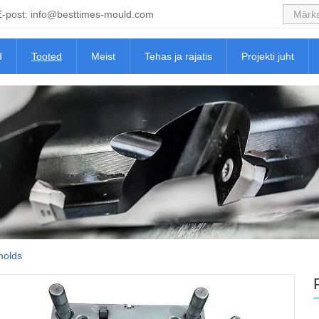
E-post:
info@besttimes-mould.com
d
Tooted
Meist
Tehas ja rajatis
Projekti juht
 molds