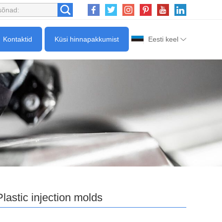
Kontaktid
Küsi hinnapakkumist
Eesti keel
Plastic injection molds