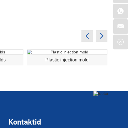
lds
Plastic injection mold
A
Kontaktid