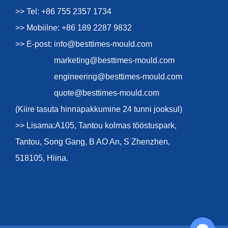
>> Tel: +86 755 2357 1734
>> Mobiilne: +86 189 2287 9832
>> E-post:
info@besttimes-mould.com
marketing@besttimes-mould.com
engineering@besttimes-mould.com
quote@besttimes-mould.com
(Kiire tasuta hinnapakkumine 24 tunni jooksul)
>> Lisama:A105, Tantou kolmas tööstuspark,
Tantou, Song Gang, B AO An, S Zhenzhen,
518105, Hiina.
Chat with Us