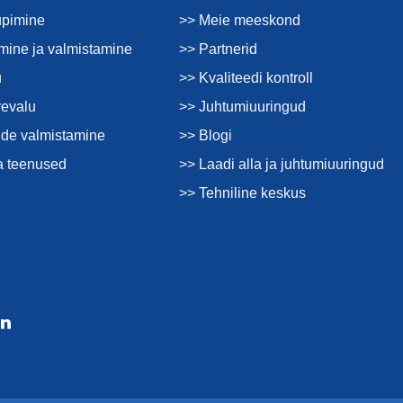
üpimine
>> Meie meeskond
imine ja valmistamine
>> Partnerid
u
>> Kvaliteedi kontroll
vevalu
>> Juhtumiuuringud
de valmistamine
>> Blogi
a teenused
>> Laadi alla ja juhtumiuuringud
>> Tehniline keskus