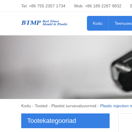
Tel: +86 755 2357 1734
Mob: +86 189 2287 9832
Kodu
Teenuse
Kodu
-
Tooted
-
Plastist survevaluvormid
-
Plastic injection
Tootekategooriad