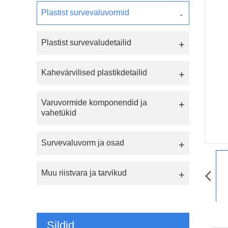
Plastist survevaluvormid
Plastist survevaludetailid
Kahevärvilised plastikdetailid
Varuvormide komponendid ja
vahetükid
Survevaluvorm ja osad
Muu riistvara ja tarvikud
Sildid